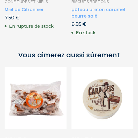
CONFITURES ET MIELS
BISCUITS BRETONS
Miel de Citronnier
gâteau breton caramel
beurre salé
7,50
€
6,95
€
En rupture de stock
En stock
Vous aimerez aussi sûrement