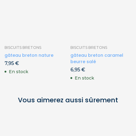
BISCUITS BRETONS
BISCUITS BRETONS
gâteau breton nature
gâteau breton caramel
beurre salé
7,95
€
6,95
€
En stock
En stock
Vous aimerez aussi sûrement