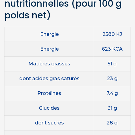
nutritionnelles
(pour 100 g
poids net)
Energie
2580 KJ
Energie
623 KCA
Matières grasses
51 g
dont acides gras saturés
23 g
Protéines
7.4 g
Glucides
31 g
dont sucres
28 g