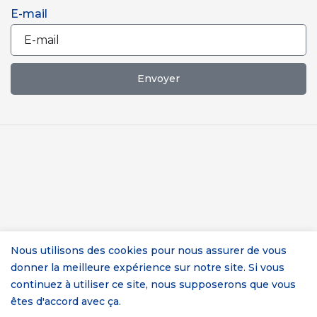
E-mail
Envoyer
Nous utilisons des cookies pour nous assurer de vous
COPYRIGHT © 2023 TREIZH À L'OUEST
donner la meilleure expérience sur notre site. Si vous
🚀AVEC ❤️PAR
MEL&YOU
continuez à utiliser ce site, nous supposerons que vous
êtes d'accord avec ça.