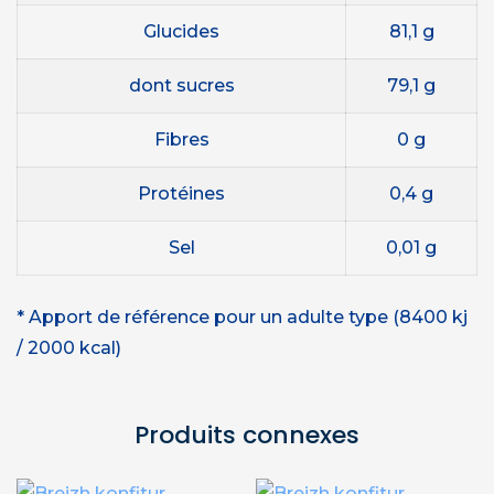
Glucides
81,1 g
dont sucres
79,1 g
Fibres
0 g
Protéines
0,4 g
Sel
0,01 g
* Apport de référence pour un adulte type (8400 kj
/ 2000 kcal)
Produits connexes