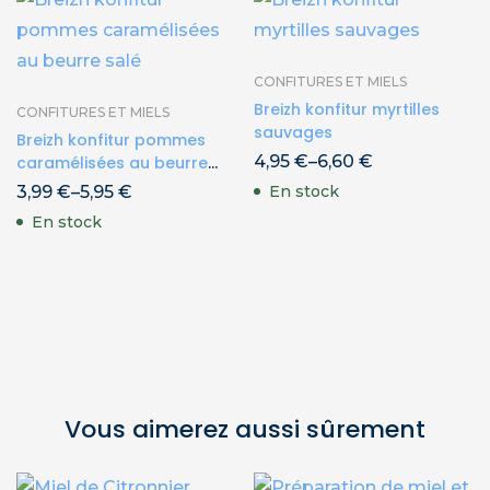
CONFITURES ET MIELS
Breizh konfitur myrtilles
CONFITURES ET MIELS
sauvages
Breizh konfitur pommes
4,95
€
–
6,60
€
caramélisées au beurre
salé
3,99
€
–
5,95
€
En stock
En stock
Vous aimerez aussi sûrement