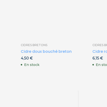
CIDRES BRETONS
CIDRES 
Cidre doux bouché breton
Cidre r
4,50
€
6,15
€
En stock
En st