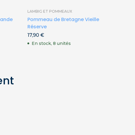
LAMBIG ET POMMEAUX
CIDRES 
avande
Pommeau de Bretagne Vieille
Cidre 
Réserve
4,50
€
17,90
€
En st
En stock, 8 unités
ent