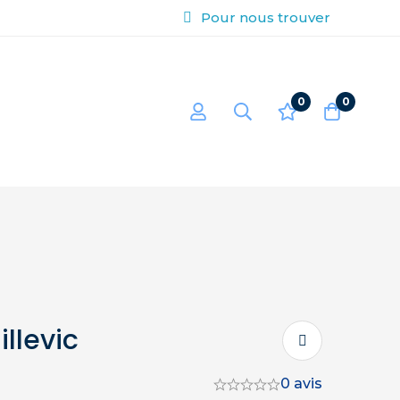
Pour nous trouver
0
0
illevic
0 avis