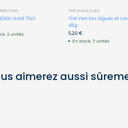
S BRETONS
THÉ AUX ALGUES
EDDU Gold 70cl
Thé Vert bio Algues et L
45g
€
5,20
€
ck, 2 unités
En stock, 7 unités
us aimerez aussi sûrem