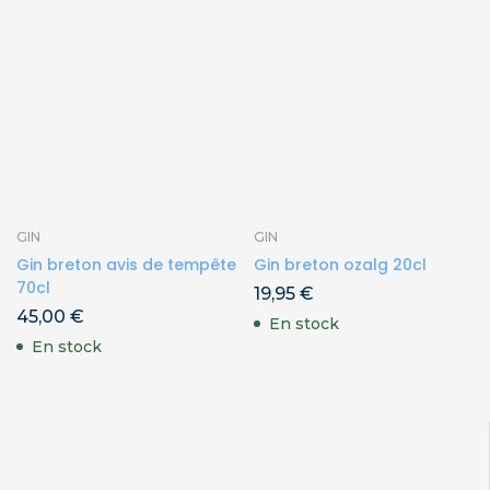
GIN
GIN
Gin breton avis de tempête
Gin breton ozalg 20cl
70cl
19,95
€
45,00
€
En stock
En stock