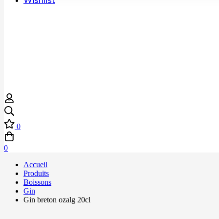
Wishlist
0
0
Accueil
Produits
Boissons
Gin
Gin breton ozalg 20cl