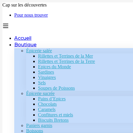
Cap sur les découvertes
Pour nous trouver
Accueil
Boutique
Épicerie salée
Rillettes et Terrines de la Mer
Rillettes et Terrines de la Terre
Epices du Monde
Sardines
Vinaigres
Sels
Soupes de Poissons
Épicerie sucrée
Pains d’Epices
Chocolats
Caramels
Confitures et miels
Biscuits Bretons
Paniers garnis
Boissons