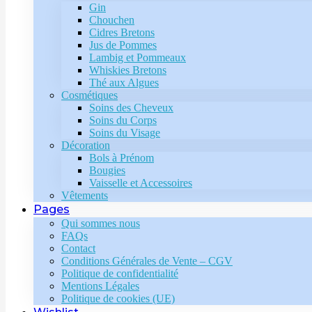
Gin
Chouchen
Cidres Bretons
Jus de Pommes
Lambig et Pommeaux
Whiskies Bretons
Thé aux Algues
Cosmétiques
Soins des Cheveux
Soins du Corps
Soins du Visage
Décoration
Bols à Prénom
Bougies
Vaisselle et Accessoires
Vêtements
Pages
Qui sommes nous
FAQs
Contact
Conditions Générales de Vente – CGV
Politique de confidentialité
Mentions Légales
Politique de cookies (UE)