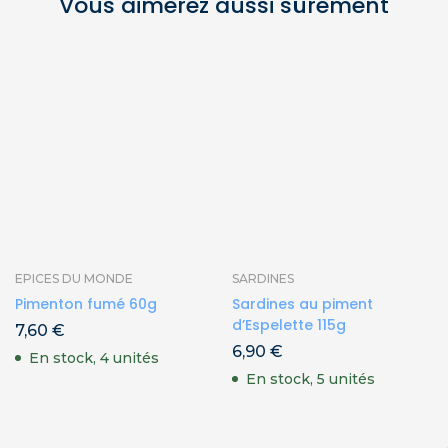
Vous aimerez aussi sûrement
EPICES DU MONDE
SARDINES
Pimenton fumé 60g
Sardines au piment
d’Espelette 115g
7,60
€
6,90
€
En stock, 4 unités
En stock, 5 unités