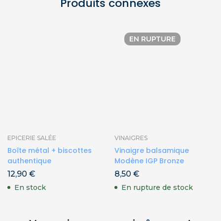
Produits connexes
EN RUPTURE
EPICERIE SALÉE
VINAIGRES
Boîte métal + biscottes
Vinaigre balsamique
authentique
Modène IGP Bronze
12,90
€
8,50
€
En stock
En rupture de stock