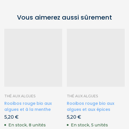
Vous aimerez aussi sûrement
THÉ AUX ALGUES
THÉ AUX ALGUES
Rooibos rouge bio aux
Rooibos rouge bio aux
algues et à la menthe
algues et aux épices
5,20
€
5,20
€
En stock, 8 unités
En stock, 5 unités