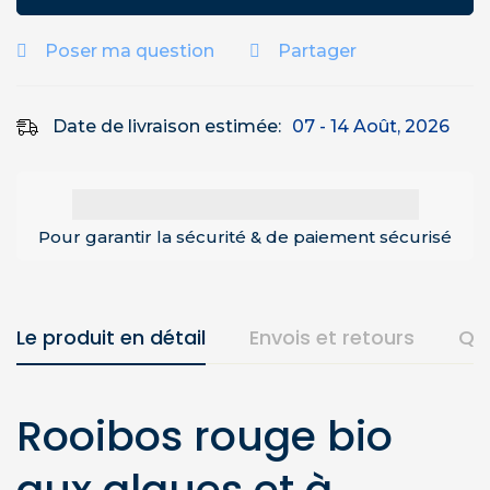
Poser ma question
Partager
Date de livraison estimée:
07 - 14 Août, 2026
Pour garantir la sécurité & de paiement sécurisé
Le produit en détail
Envois et retours
Qu
Rooibos rouge bio
aux algues et à