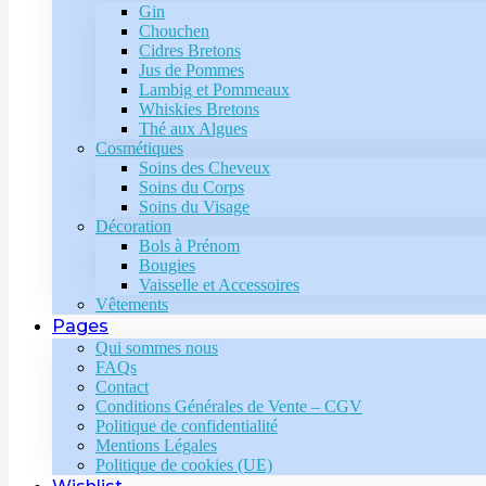
Gin
Chouchen
Cidres Bretons
Jus de Pommes
Lambig et Pommeaux
Whiskies Bretons
Thé aux Algues
Cosmétiques
Soins des Cheveux
Soins du Corps
Soins du Visage
Décoration
Bols à Prénom
Bougies
Vaisselle et Accessoires
Vêtements
Pages
Qui sommes nous
FAQs
Contact
Conditions Générales de Vente – CGV
Politique de confidentialité
Mentions Légales
Politique de cookies (UE)