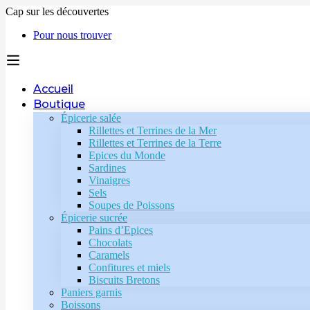
Cap sur les découvertes
Pour nous trouver
Accueil
Boutique
Épicerie salée
Rillettes et Terrines de la Mer
Rillettes et Terrines de la Terre
Epices du Monde
Sardines
Vinaigres
Sels
Soupes de Poissons
Épicerie sucrée
Pains d’Epices
Chocolats
Caramels
Confitures et miels
Biscuits Bretons
Paniers garnis
Boissons