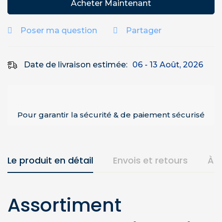
Acheter Maintenant
Poser ma question
Partager
Date de livraison estimée:
06 - 13 Août, 2026
Pour garantir la sécurité & de paiement sécurisé
Le produit en détail
Envois et retours
À 
Assortiment