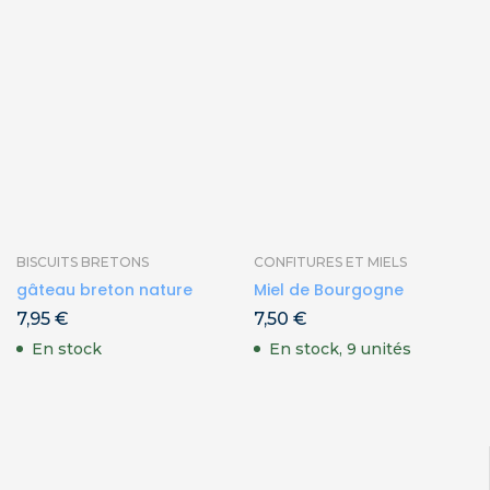
BISCUITS BRETONS
CONFITURES ET MIELS
gâteau breton nature
Miel de Bourgogne
7,95
€
7,50
€
En stock
En stock, 9 unités