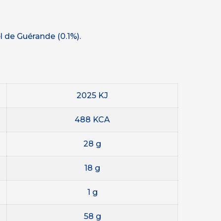
sel de Guérande (0.1%).
2025 KJ
488 KCA
28 g
18 g
1 g
58 g