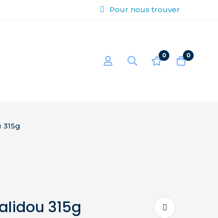
Pour nous trouver
0
0
u 315g
alidou 315g