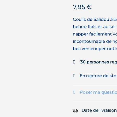
7,95
€
Coulis de Salidou 315
beurre frais et au se
napper facilement vo
incontournable de no
bec verseur permette
30
personnes reg
En rupture de st
Poser ma questi
Date de livraiso